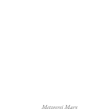
CEVAPCICI
Burger
PETTIES
Knoblauch Power
SUCUK
Tradition Pur
PASTIRMA
Regionale
AUFSCHNITTE
Regionale
WURST
Metzgerei Marx