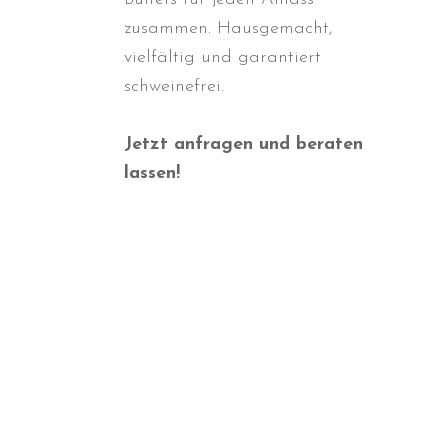
zusammen. Hausgemacht,
vielfältig und garantiert
schweinefrei.
Jetzt anfragen und beraten
lassen!
Herzhaft & Lecker
LAMM
Leicht & Proteinreich
GEFLÜGEL
Balkan Pur